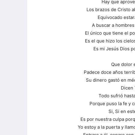
Hay que aprove
Los brazos de Cristo a
Equivocado estará
A buscar a hombres
El único que tiene el 
Es el que hizo los cielo
Es mi Jesús Dios p
Que dolor e
Padece doce años terrib
Su dinero gastó en mé
Dicen 
Todo sufrió hasta
Porque puso la fe y c
Si, Si en es
Es por nuestra culpa por
Yo estoy a la puerta y llam
Entrare a él, cenare con