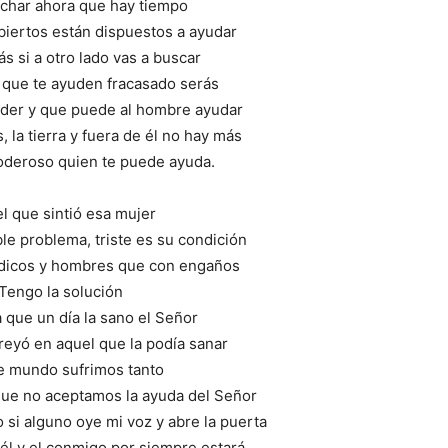
char ahora que hay tiempo
biertos están dispuestos a ayudar
s si a otro lado vas a buscar
 que te ayuden fracasado serás
poder y que puede al hombre ayudar
s, la tierra y fuera de él no hay más
oderoso quien te puede ayuda.
l que sintió esa mujer
le problema, triste es su condición
dicos y hombres que con engaños
Tengo la solución
 que un día la sano el Señor
reyó en aquel que la podía sanar
te mundo sufrimos tanto
que no aceptamos la ayuda del Señor
o si alguno oye mi voz y abre la puerta
 él y el conmigo por siempre estará.