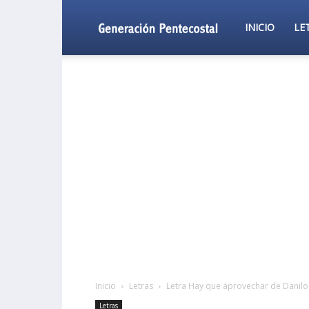
Generación
INICIO
LE
Pentecostal
Inicio
Letras
Letra Hay que aprovechar de Danil
Letras