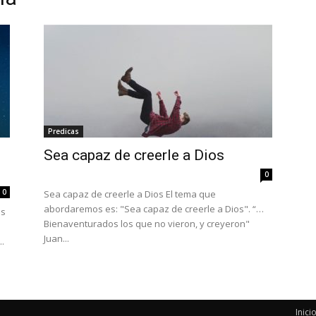
Predicas
Sea capaz de creerle a Dios
0
0
Sea capaz de creerle a Dios El tema que
abordaremos es: "Sea capaz de creerle a Dios". “…
os
Bienaventurados los que no vieron, y creyeron"
Juan...
.
Inici