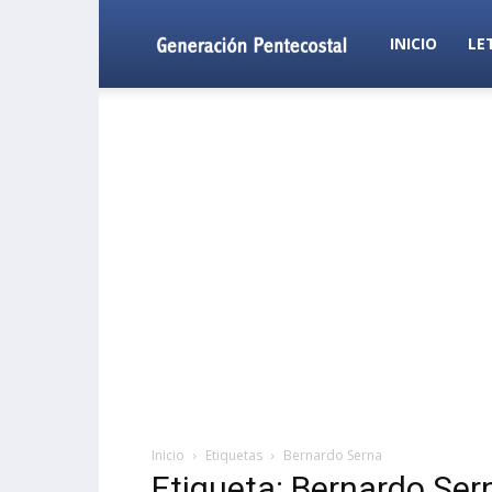
Generación
INICIO
LE
Pentecostal
Inicio
Etiquetas
Bernardo Serna
Etiqueta: Bernardo Ser