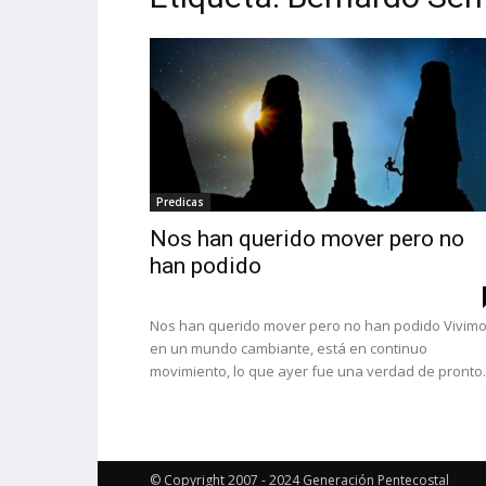
Predicas
Nos han querido mover pero no
han podido
Nos han querido mover pero no han podido Vivim
en un mundo cambiante, está en continuo
movimiento, lo que ayer fue una verdad de pronto..
© Copyright 2007 - 2024 Generación Pentecostal