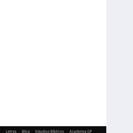
o
Letras
Blog
Estudios Bíblicos
Academia GP