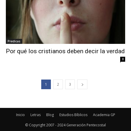
Predicas
Por qué los cristianos deben decir la verdad
0
1
2
3
Inicio
Letras
Blog
Estudios Bíblicos
Academia GP
© Copyright 2007 - 2024 Generación Pentecostal