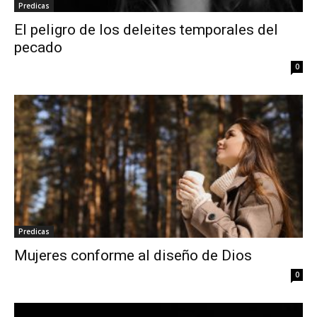
Predicas
El peligro de los deleites temporales del
pecado
0
Predicas
Mujeres conforme al diseño de Dios
0