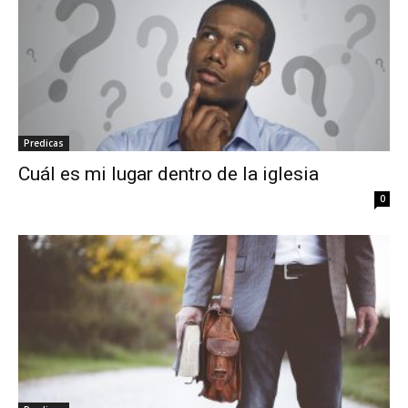
Predicas
Cuál es mi lugar dentro de la iglesia
0