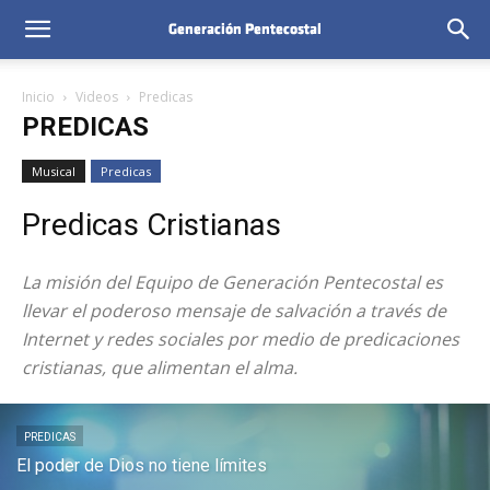
Inicio
Videos
Predicas
PREDICAS
Musical
Predicas
Predicas Cristianas
La misión del Equipo de Generación Pentecostal es
llevar el poderoso mensaje de salvación a través de
Internet y redes sociales por medio de predicaciones
cristianas, que alimentan el alma.
PREDICAS
El poder de Dios no tiene límites