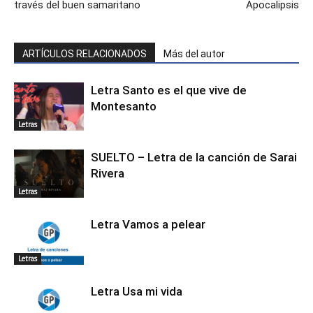
través del buen samaritano
Apocalipsis
ARTÍCULOS RELACIONADOS
Más del autor
Letra Santo es el que vive de
Montesanto
Letras
SUELTO – Letra de la canción de Sarai
Rivera
Letras
Letra Vamos a pelear
Letras
Letra Usa mi vida