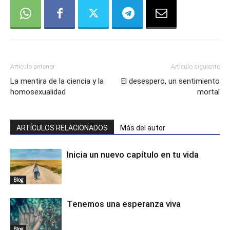
Artículo anterior
Artículo siguiente
La mentira de la ciencia y la
El desespero, un sentimiento
homosexualidad
mortal
ARTÍCULOS RELACIONADOS
Más del autor
Inicia un nuevo capítulo en tu vida
Blog
Tenemos una esperanza viva
Blog