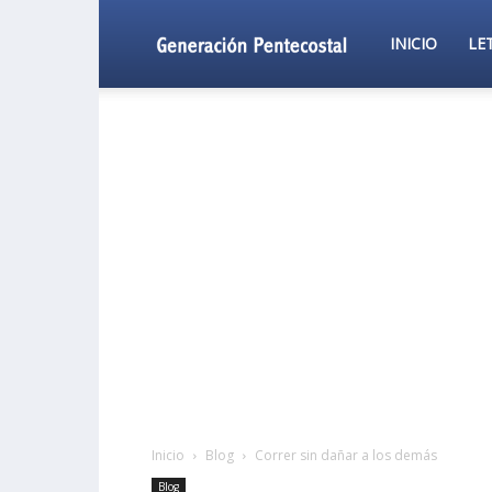
Generación
INICIO
LE
Pentecostal
Inicio
Blog
Correr sin dañar a los demás
Blog