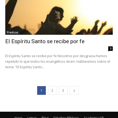
Predicas
El Espíritu Santo se recibe por fe
0
El Espíritu Santo se recibe por fe Nosotros por desgracia hemos
repetido lo que todos los evangélicos dicen. Hablaremos sobre el
tema: "El Espíritu Santo...
1
2
3
Inicio
Letras
Blog
Estudios Bíblicos
Academia GP