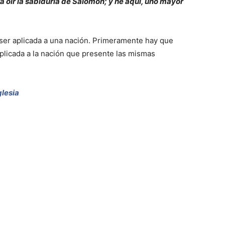
ara oír la sabiduría de Salomón; y he aquí, uno mayor
y ser aplicada a una nación. Primeramente hay que
plicada a la nación que presente las mismas
glesia