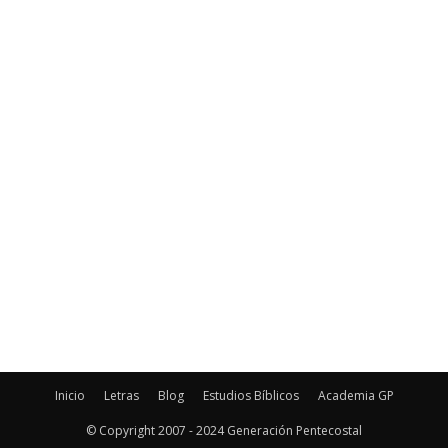
Inicio
Letras
Blog
Estudios Bíblicos
Academia GP
© Copyright 2007 - 2024 Generación Pentecostal