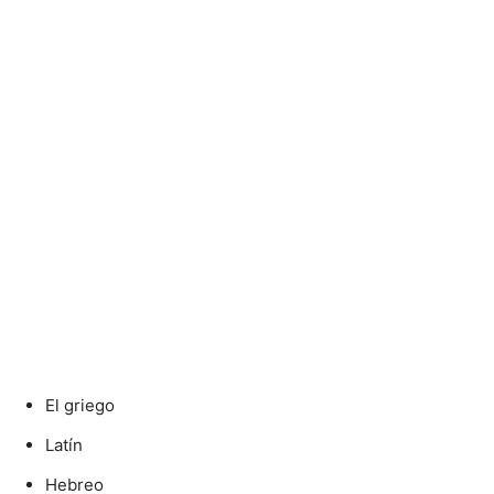
El griego
Latín
Hebreo